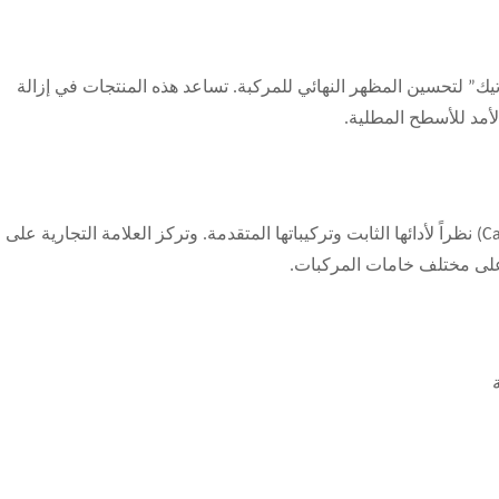
تيك” لتحسين المظهر النهائي للمركبة. تساعد هذه المنتجات في إزالة
أمد للأسطح المطلية.
يحظى محترفو هذا القطاع بالثقة في منتجات ‘كارتيك’ (Cartec) نظراً لأدائها الثابت وتركيباتها المتقدمة. وتركز العلامة التجارية ع
 على مختلف خامات المركبات.