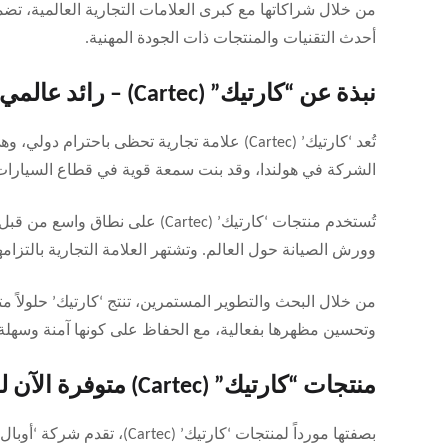
أحدث التقنيات والمنتجات ذات الجودة المهنية.
نبذة عن “كارتيك” (Cartec) – رائد عالمي في العناية بالسيارات
تُعد ‘كارتيك’ (Cartec) علامة تجارية تحظى با
الشركة في هولندا، وقد بنت سمعة قوية في قطاع السيارات 
تُستخدم منتجات ‘كارتيك’ (Cartec
وورش الصيانة حول العالم. وتشتهر العلامة التجارية بالتزامها
من خلال البحث والتطوير المستمرين، تنتج ‘كارتيك’ حلولاً 
وتحسين مظهرها بفعالية، مع الحفاظ على كونها آمنة وسهلة 
منتجات “كارتيك” (Cartec) متوفرة الآن لدى “أوبال للأدوات والمعدات
بصفتها مورداً لمنتجات ‘كارت