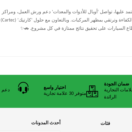
تمد عليها، تواصل ‘أوبال للأدوات والمعدات’ دعم ورش العمل، ومراكز
العناية بالتفاصيل، ومشاريع غسيل السيارات بمنتجات تعزز الكفاءة وترتقي بمظهر المركبات. وبالتعاون مع حلول ‘كارتيك’ (Cartec)
طاع السيارات على تحقيق نتائج ممتازة في كل مشروع. 🚗✨
ضمان الجودة
اختيار واسع
لامات التجارية
دعم ا
متوفر 30 علامة تجارية
الرائدة
أحدث المدونات
فئات