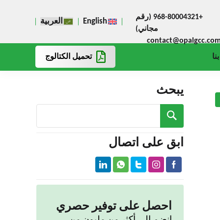
+968-80004321 (رقم
English
العربية
مجاني)
contact@opalgcc.co
تحميل الكتالوج
نا
يبحث
ابق على اتصال
احصل على توفير حصري