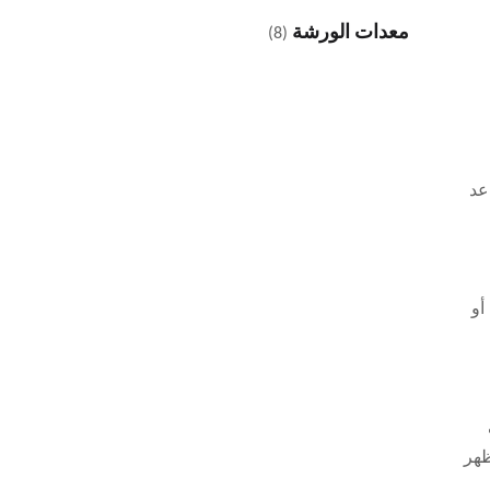
معدات الورشة
(8)
عد
أو
ظهر