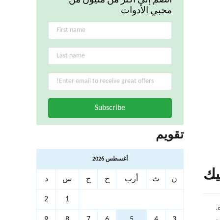
انضم إلى أكثر من مليون من
محبي الأدوات
تقويم
أغسطس 2026
يك
ن
ث
أرب
خ
ج
س
د
2
1
.
9
8
7
6
5
4
3