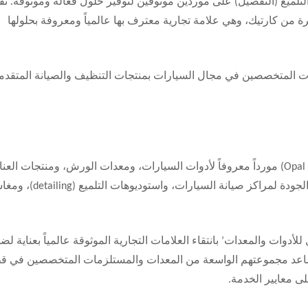
لميع (التفصيل) على موردين موثوقين لتوفير حلول فعالة وموثوقة. تف
رة من كارتيك، وهي علامة تجارية معترف بها عالمياً ومعروفة بحلولها
دات المتخصصين في مجال السيارات بمنتجات التنظيف والصيانة المتقدم
تُعد شركة “أوبال للأدوات والمعدات” (Opal Tools and Equipment) مورداً معروفاً لأدوات السيارات، ومعدات الورش، ومنتجات الع
بالسيارات الاحترافية. تركز الشركة على تقديم حلول عالية الجودة لمراكز صيانة السيارات، وا
لأدوات والمعدات’ بانتقاء العلامات التجارية الموثوقة عالمياً بعناية لض
تساعد مجموعتهم الواسعة من المعدات والمستلزمات المتخصصين في ق
ى معايير الخدمة.