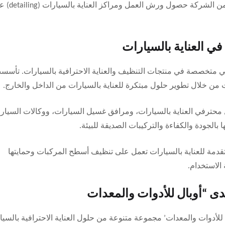
من خلال شراكاتها مع كبرى العلامات التجارية العالمية، تضمن ا
حترام دولي، وهي متخصصة في منتجات التنظيف والعناية الاحترافية بالسيارات. تأس
من خلال تطوير حلول مبتكرة للعناية بالسيارات من الداخل والخارج.
) على نطاق واسع من قبل محترفي العناية بالسيارات، ومرافق غسيل السيارات، ووكالات السيا
 بالجودة والكفاءة والتركيبات الصديقة للبيئة.
متقدمة للعناية بالسيارات تعمل على تنظيف أسطح المركبات وحمايتها
الاستخدام.
يك’ (Cartec)، تقدم شركة ‘أوبال للأدوات والمعدات’ مجموعة متنوعة من حلول العناية الاحترافية بالس