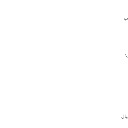
طلب
’
بال