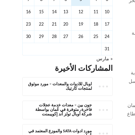
خر
16
15
14
13
12
11
10
23
22
21
20
19
18
17
ة
30
29
28
27
26
25
24
31
« مارس
المشاركات الأخيرة
ناية
ستوديوهات التلميع (detailing)، ومغاسل
أوبال للأدوات والمعدات – مورد موثوق
لمنتجات كارتيك
جون بين – معدات خدمة عجلات
مان
فاخرة، متوفرة في عُمان بواسطة
طاع
شركة أوبال تولز آند إكويبمنت
مورد أدوات SATA والموزع المعتمد في