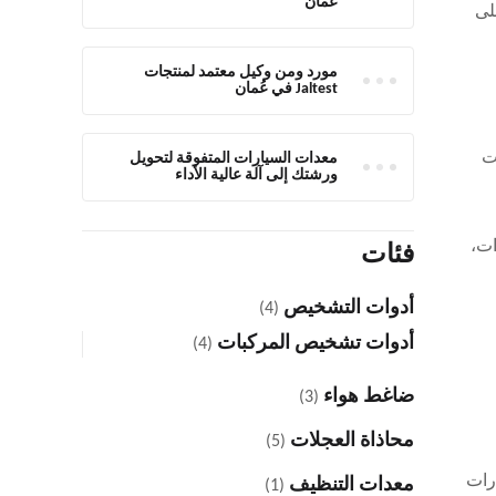
عُمان
لشركة حصول ورش العمل ومراكز العناية بالسيارات (detailing) على
مورد ومن وكيل معتمد لمنتجات
Jaltest في عُمان
ست
معدات السيارات المتفوقة لتحويل
ورشتك إلى آلة عالية الأداء
رات،
فئات
أدوات التشخيص
(4)
أدوات تشخيص المركبات
(4)
ضاغط هواء
(3)
محاذاة العجلات
(5)
يارات
معدات التنظيف
(1)