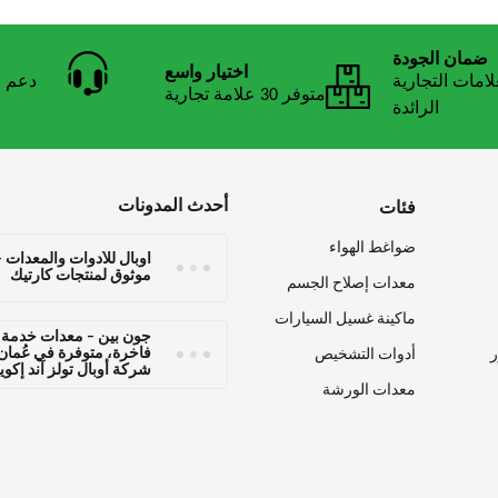
ضمان الجودة
اختيار واسع
لامات التجارية
دعم ا
متوفر 30 علامة تجارية
الرائدة
أحدث المدونات
فئات
ضواغط الهواء
أوبال للأدوات والمعدات 
موثوق لمنتجات كارتيك
معدات إصلاح الجسم
ماكينة غسيل السيارات
جون بين – معدات خدمة 
فاخرة، متوفرة في عُما
أدوات التشخيص
شركة أوبال تولز آند إكو
معدات الورشة