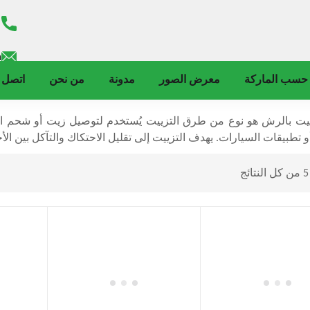
m
حسب الماركة
معرض الصور
مدونة
من نحن
اتصل ب
ييت بالرش هو نوع من طرق التزييت يُستخدم لتوصيل زيت أو شحم التش
و تطبيقات السيارات. يهدف التزييت إلى تقليل الاحتكاك والتآكل بين الأج
ج