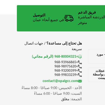
فريق الدعم
التوصيل
لدردشة المباشرة
في جميع أنحاء عمان
متوفر
هل تحتاج إلى مساعدة؟
/ جهات اتصال
سريعة
– مورد
+968-80004321 (الرقم مجاني)
+968-93966865
+968-98975620
+968-93200399
عجلات
ن بواسطة
+968-99833239
يبمنت
contact@opalgcc.com
الأحد - الخميس: 9:00 صباحًا - 8:00 مساءً
السبت: 9:00 صباحًا - 6:00 مساءً
الجمعة:
مغلق