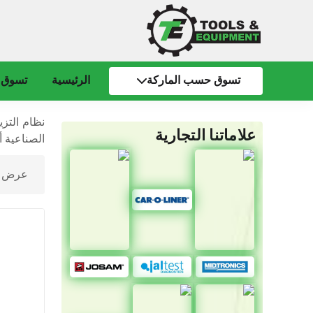
تسوق حسب الماركة
الرئيسية
تسوق 
نظام التز
علاماتنا التجارية
الصناعية أ
عرض ⁦5⁩ من كل النتائ