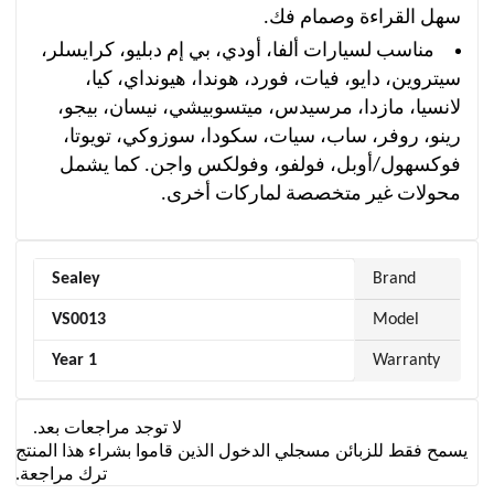
سهل القراءة وصمام فك.
مناسب لسيارات ألفا، أودي، بي إم دبليو، كرايسلر،
سيتروين، دايو، فيات، فورد، هوندا، هيونداي، كيا،
لانسيا، مازدا، مرسيدس، ميتسوبيشي، نيسان، بيجو،
رينو، روفر، ساب، سيات، سكودا، سوزوكي، تويوتا،
فوكسهول/أوبل، فولفو، وفولكس واجن. كما يشمل
محولات غير متخصصة لماركات أخرى.
Sealey
Brand
VS0013
Model
1 Year
Warranty
لا توجد مراجعات بعد.
يسمح فقط للزبائن مسجلي الدخول الذين قاموا بشراء هذا المنتج
ترك مراجعة.