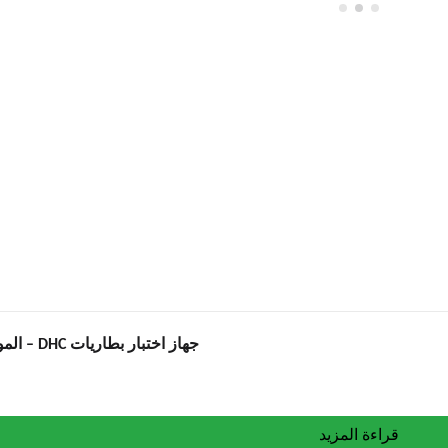
جهاز اختبار بطاريات DHC – الموديل BT2400
قراءة المزيد