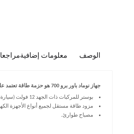
الوصف
معلومات إضافية
مراجعات 
جهاز نوماد باور برو 700 هو حزمة طاقة تعتمد على بطارية ليثيوم وتجمع بين ثلاث وظائف:
بوستر للمركبات ذات الجهد 12 فولت (سيارة، SUV، فان، جرار، قارب).
مزود طاقة مستقل لجميع أنواع الأجهزة الكهرب
مصباح طوارئ.