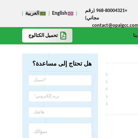
+968-80004321 (رقم
English
العربية
مجاني)
contact@opalgcc.co
تحميل الكتالوج
نا
هل تحتاج إلى مساعدة؟