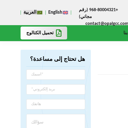
+968-80004321 (رقم
English
العربية
مجاني)
contact@opalgcc.co
تحميل الكتالوج
نا
هل تحتاج إلى مساعدة؟