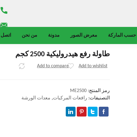
m
حسب الماركة
معرض الصور
مدونة
من نحن
اتصل ب
طاولة رفع هيدروليكية 2500 كجم
Add to compare
Add to wishlist
رمز المنتج:
ME2500
التصنيفات:
رافعات المركبات
,
معدات الورشة