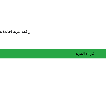
رافعة عربة (جاك) بسعة 4 
قراءة المزيد