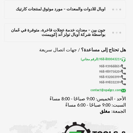
أوبال للأدوات والمعدات – مورد موثوق لمنتجات كارتيك
جون بين – معدات خدمة عجلات فاخرة، متوفرة في عُمان
بواسطة شركة أوبال تولز آند إكويبمنت
هل تحتاج إلى مساعدة؟
/ جهات اتصال سريعة
+968-80004321 (الرقم مجاني)
+968-93966865
+968-98975620
+968-93200399
+968-99833239
contact@opalgcc.com
الأحد - الخميس: 9:00 صباحًا - 8:00 مساءً
السبت: 9:00 صباحًا - 6:00 مساءً
الجمعة:
مغلق