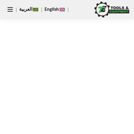
يغلق
English
العربية