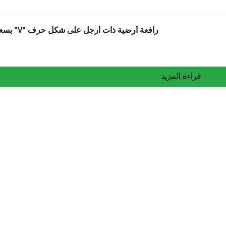
رافعة أرضية ذات أرجل على شكل حرف “V” بسعة 1000 كجم
قراءة المزيد