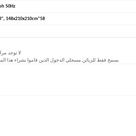
ph 50Hz
58"x83"x83", 148x210x210cm
لا توجد مرا
يسمح فقط للزبائن مسجلي الدخول الذين قاموا بشراء هذا المن