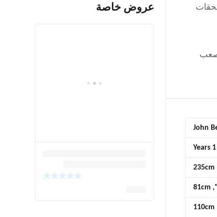
عروض خاصة
أو 56 بوصة باستخدام ملحقات
 أصعب
John B
1 Years