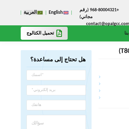
+968-80004321 (رقم
English
العربية
مجاني)
contact@opalgcc.co
تحميل الكتالوج
نا
هل تحتاج إلى مساعدة؟