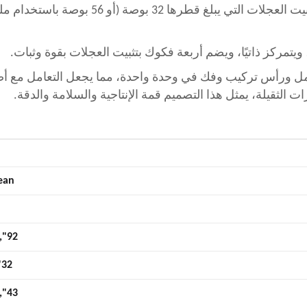
التي يصل قطرها الأقصى إلى 92.5 بوصة؛ مع تثبيت العجلات التي يبلغ قطرها 32 بوصة (
تمركز ذاتيًا، ويضم أربعة فكوك بتثبيت العجلات بقوة وثبات.
دًا بكاسر حبة متكامل ورأس تركيب وفك في وحدة واحدة، مما يجعل التعامل مع
ات الثقيلة، يمثل هذا التصميم قمة الإنتاجية والسلامة والدقة.
ean
92", 235cm
32", 81cm
43", 110cm