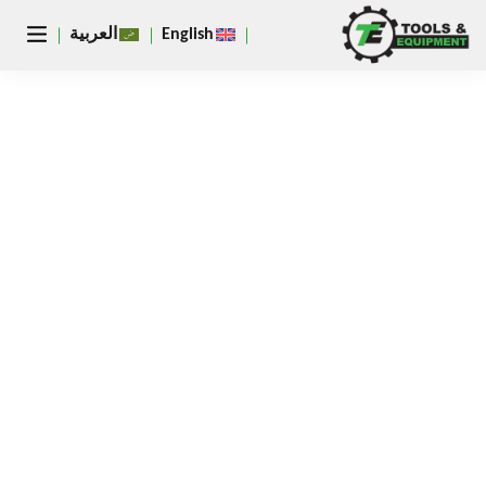
يغلق
English
العربية