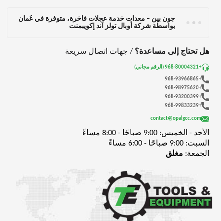
جون بين – معدات خدمة عجلات فاخرة، متوفرة في عُمان
بواسطة شركة أوبال تولز آند إكويبمنت
هل تحتاج إلى مساعدة؟
/ جهات اتصال سريعة
+968-80004321 (الرقم مجاني)
+968-93966865
+968-98975620
+968-93200399
+968-99833239
contact@opalgcc.com
الأحد - الخميس: 9:00 صباحًا - 8:00 مساءً
السبت: 9:00 صباحًا - 6:00 مساءً
الجمعة:
مغلق