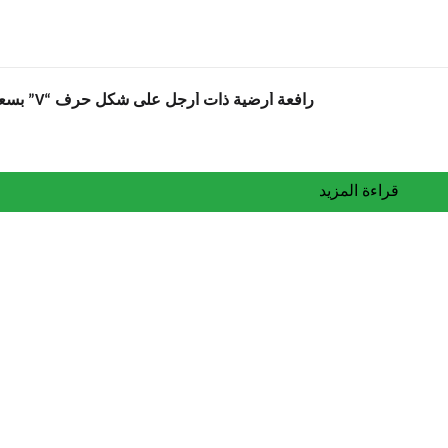
رافعة أرضية ذات أرجل على شكل حرف “V” بسعة 1000 كجم
قراءة المزيد