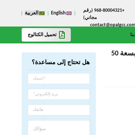
+968-80004321 (رقم
English
العربية
مجاني)
contact@opalgcc.co
تحميل الكتالوج
نا
مكبس هيدروليكي OMCN موديل 158 بسعة 50
هل تحتاج إلى مساعدة؟