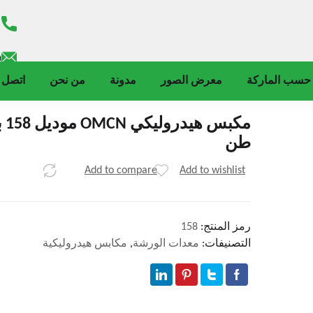
m
حسب الماركة
معرض الصور
مدونة
من نحن
اتصل ب
طن
Add to compare
Add to wishlist
رمز المنتج:
158
التصنيفات:
معدات الورشة
,
مكابس هيدروليكية